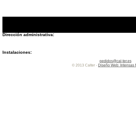
Ubicación
Dirección administrativa:
Instalaciones:
pedidos@cal-ter.es
© 2013 Calter -
Diseño Web: Intensas 